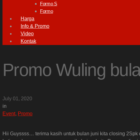
Formo S
Formo
Harga
Info & Promo
Video
Kontak
Promo Wuling bula
July 01, 2020
in
Event
,
Promo
Hii Guyssss… terima kasih untuk bulan juni kita closing 2Spk 