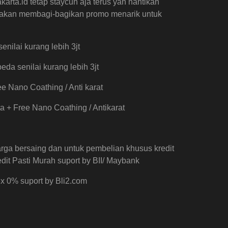
rta.id tetap staycun aja terus yah nantikan
i akan membagi-bagikan promo menarik untuk
nilai kurang lebih 3jt
da senilai kurang lebih 3jt
e Nano Coathing / Anti karat
a + Free Nano Coathing / Antikarat
rga bersaing dan untuk pembelian khusus kredit
t Pasti Murah suport by BII/ Maybank
3x 0% suport by Bli2.com