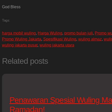
God Bless
Tags:
harga mobil wuling
,
Harga Wuling
,
promo bulan juli
,
Promo wu
Promo Wuling Jakarta
,
Spesifikasi Wuling
,
wuling almaz
,
wuli
wuling jakarta pusat
,
wuling jakarta utara
Related posts
Penawaran Spesial Wuling Ma
Ramadan!