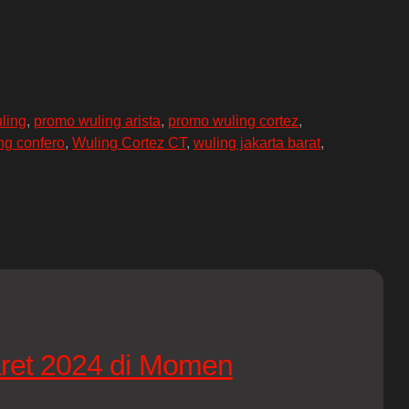
ling
,
promo wuling arista
,
promo wuling cortez
,
ng confero
,
Wuling Cortez CT
,
wuling jakarta barat
,
ret 2024 di Momen