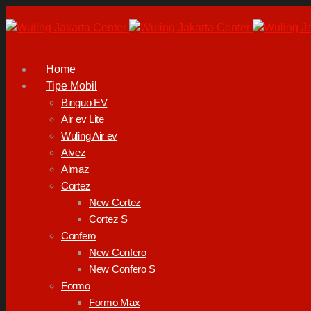
Home
Tipe Mobil
Binguo EV
Air ev Lite
Wuling Air ev
Alvez
Almaz
Cortez
New Cortez
Cortez S
Confero
New Confero
New Confero S
Formo
Formo Max