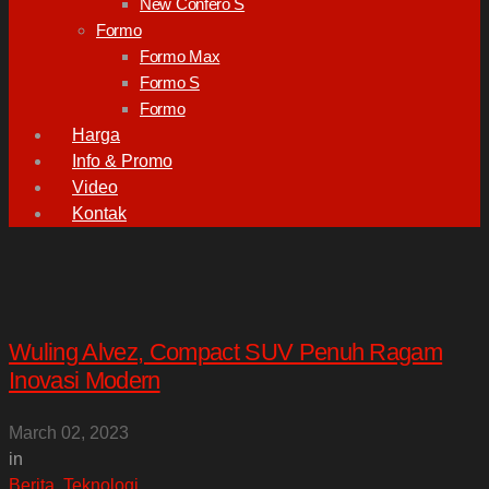
New Confero S
Formo
Formo Max
Formo S
Formo
Harga
Info & Promo
Video
Kontak
Wuling Alvez, Compact SUV Penuh Ragam
Inovasi Modern
March 02, 2023
in
Berita
,
Teknologi