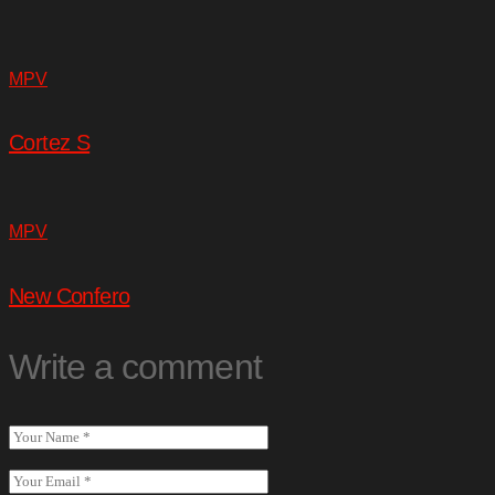
MPV
Cortez S
MPV
New Confero
Write a comment