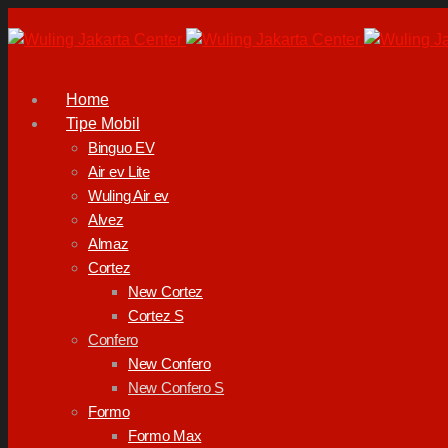
Home
Tipe Mobil
Binguo EV
Air ev Lite
Wuling Air ev
Alvez
Almaz
Cortez
New Cortez
Cortez S
Confero
New Confero
New Confero S
Formo
Formo Max