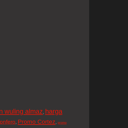
harga
n wuling almaz
,
Promo Cortez
onfero
,
,
promo