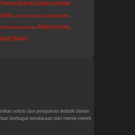
promo
Promo Wuling Confero
,
,
,
,
,
 Wuling
Test Drive Online
Tips Mobil Wuling
Wuling Cortez
,
,
,
Wuling Confero Jakarta
uling Motors
erikan solusi dan pelayanan terbaik dalam
arkan berbagai kendaraan dari merek-merek