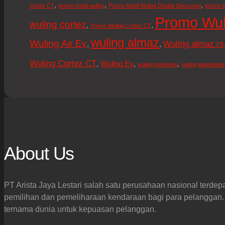
,
,
,
cortez CT
promo mobil wuling
Promo Mobil Wuling Double Disccount
promo w
Promo Wul
wuling cortez
,
,
Promo Wuling Cortez CT
wuling almaz
Wuling Air Ev
Wuling almaz rs
,
,
Wuling Cortez CT
,
,
,
Wuling Ev
wuling indonesia
wuling jabodetabe
About Us
PT Arista Jaya Lestari salah satu perusahaan nasional terdep
pemilihan dan pemeliharaan kendaraan bagi para pelanggan. 
ternama dunia untuk kepuasan pelanggan.