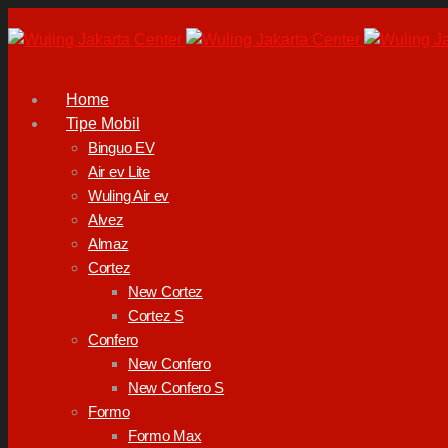
Home
Tipe Mobil
Binguo EV
Air ev Lite
Wuling Air ev
Alvez
Almaz
Cortez
New Cortez
Cortez S
Confero
New Confero
New Confero S
Formo
Formo Max