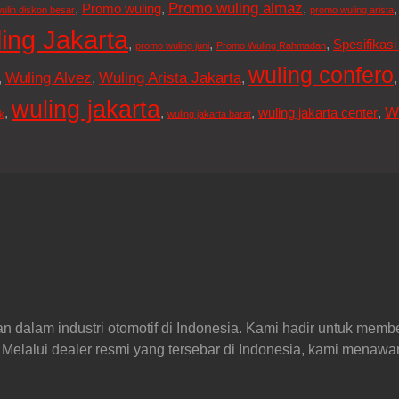
Promo wuling almaz
,
,
,
Promo wuling
ulin diskon besar
promo wuling arista
ing Jakarta
,
,
,
Spesifikasi
promo wuling juni
Promo Wuling Rahmadan
wuling confero
Wuling Alvez
Wuling Arista Jakarta
,
,
,
wuling jakarta
W
,
,
,
,
wuling jakarta center
k
wuling jakarta barat
an dalam industri otomotif di Indonesia. Kami hadir untuk memb
Melalui dealer resmi yang tersebar di Indonesia, kami menaw