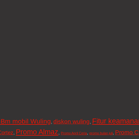
Fitur keamana
Bm mobil Wuling
diskon wuling
,
,
Promo Almaz
Promo C
Cortez
,
,
,
,
Promo April Ceria
promo bulan juli