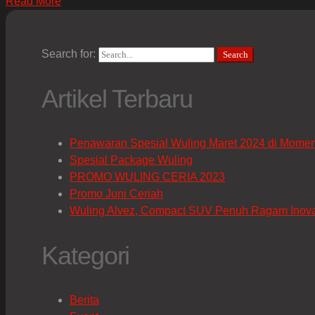
Read More
Search for:
Search
Artikel Terbaru
Penawaran Spesial Wuling Maret 2024 di Mome
Spesial Package Wuling
PROMO WULING CERIA 2023
Promo Juni Ceriah
Wuling Alvez, Compact SUV Penuh Ragam Inov
Kategori
Berita