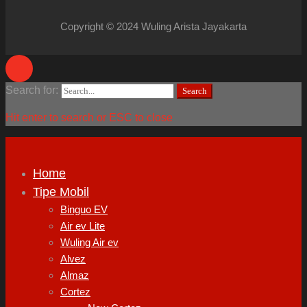
Copyright © 2024 Wuling Arista Jayakarta
Search for:
Search
Hit enter to search or ESC to close
Home
Tipe Mobil
Binguo EV
Air ev Lite
Wuling Air ev
Alvez
Almaz
Cortez