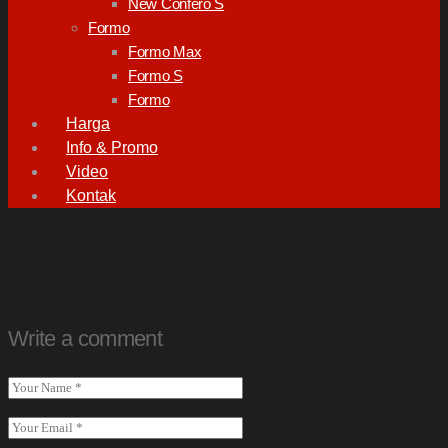
New Confero S
Formo
Formo Max
Formo S
Formo
Harga
Info & Promo
Video
Kontak
Write a comment