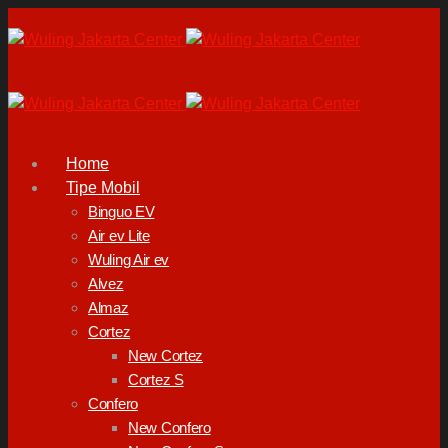
Home
Tipe Mobil
Binguo EV
Air ev Lite
Wuling Air ev
Alvez
Almaz
Cortez
New Cortez
Cortez S
Confero
New Confero