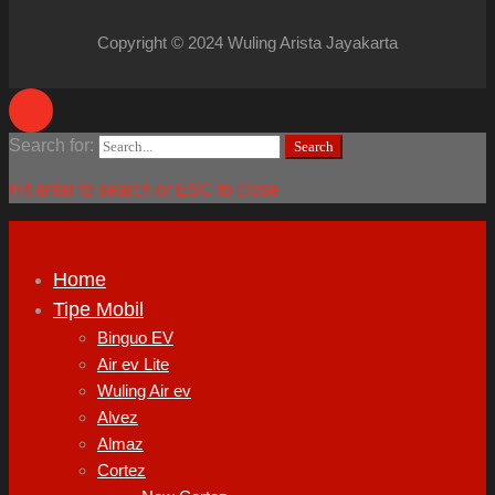
Copyright © 2024 Wuling Arista Jayakarta
Search for:
Search
Hit enter to search or ESC to close
Home
Tipe Mobil
Binguo EV
Air ev Lite
Wuling Air ev
Alvez
Almaz
Cortez