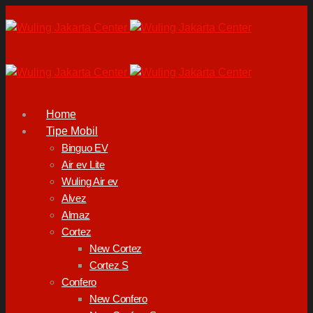
Home
Tipe Mobil
Binguo EV
Air ev Lite
Wuling Air ev
Alvez
Almaz
Cortez
New Cortez
Cortez S
Confero
New Confero