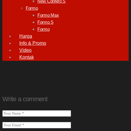
New Confero S
Formo
Formo Max
Formo S
Formo
Harga
Info & Promo
Video
Kontak
Write a comment